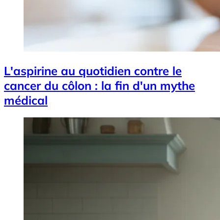
L'aspirine au quotidien contre le
cancer du côlon : la fin d'un mythe
médical
Image