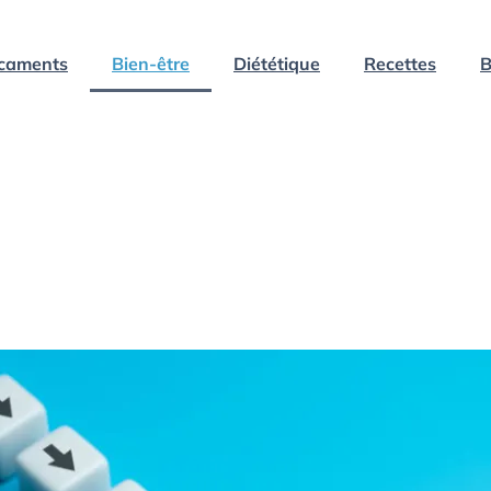
caments
Bien-être
Diététique
Recettes
B