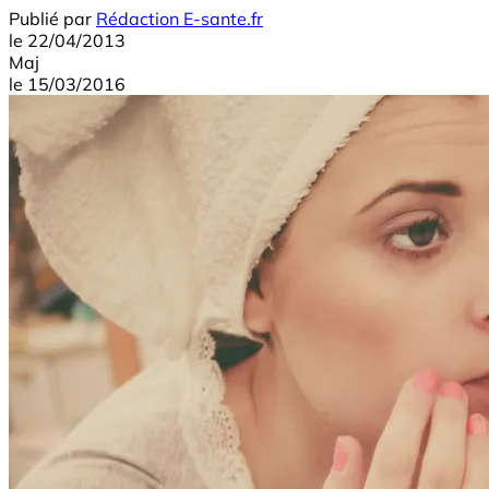
Publié par
Rédaction E-sante.fr
le
22/04/2013
Maj
le
15/03/2016