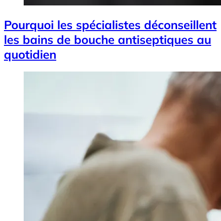
Pourquoi les spécialistes déconseillent
les bains de bouche antiseptiques au
quotidien
Image