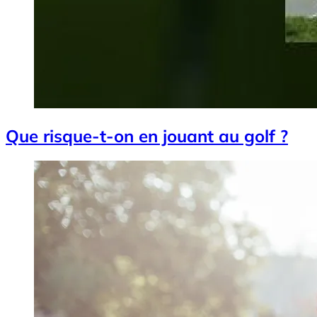
Que risque-t-on en jouant au golf ?
Image