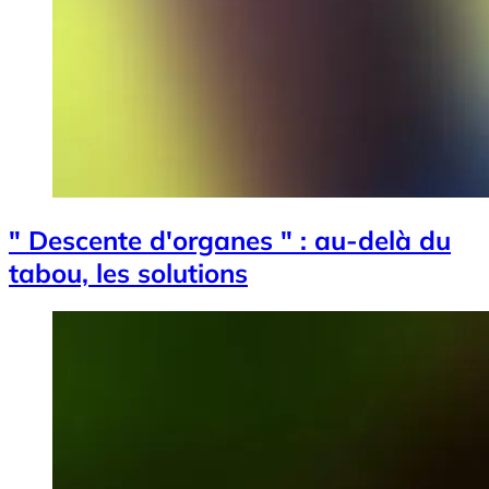
" Descente d'organes " : au-delà du
tabou, les solutions
Image