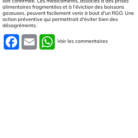
soit confirmée. Ces médicaments, associés à des prises
alimentaires fragmentées et à l'éviction des boissons
gazeuses, peuvent facilement venir à bout d'un RGO. Une
action préventive qui permettrait d'éviter bien des
désagréments.
Voir les commentaires
Facebook
Email
WhatsApp