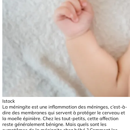
Istock
La méningite est une inflammation des méninges, c’est-à-
dire des membranes qui servent à protéger le cerveau et
la moelle épinière. Chez les tout-petits, cette affection
reste généralement bénigne. Mais quels sont les
symptômes de la méningite chez bébé ? Comment les