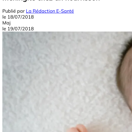
Publié par
La Rédaction E-Santé
le
18/07/2018
Maj
le
19/07/2018