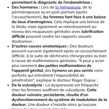
permettant le diagnostic de l’endométriose
;
Des hormones :
Lors de
la ménopause
, de la
périménopause ou en post-partum (après
l’accouchement),
les femmes font face à une baisse
du taux d’œstrogènes.
Cela implique une baisse de
la libido, mais également un retentissement au
niveau des muqueuses génitales avec
lubrification
difficile
pouvant rendre les rapports sexuels
douloureux ;
D’autres causes anatomiques :
Des douleurs
peuvent survenir également après un accouchement
difficile, à la suite de déchirures chirurgicales ou bien
à cause de malformations génitales. "Il peut y avoir
plus rarement
des petites malformations de
l’appareil génital,
des
hymens un peu serrés
voire
perforés qui entraînent l’impossibilité de
pénétration", explique le docteur Roger Dupuy ;
De la vulvodynie :
La dyspareunie est fréquente
chez les femmes souffrant de vulvodynie.
Cette
douleur vulvaire, persistante, résulte d’un
dysfonctionnement du système de modulation de la
douleur.
Une douleur s’installe alors qu’aucune