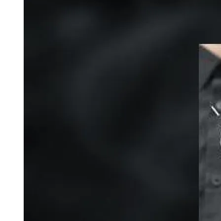
Image