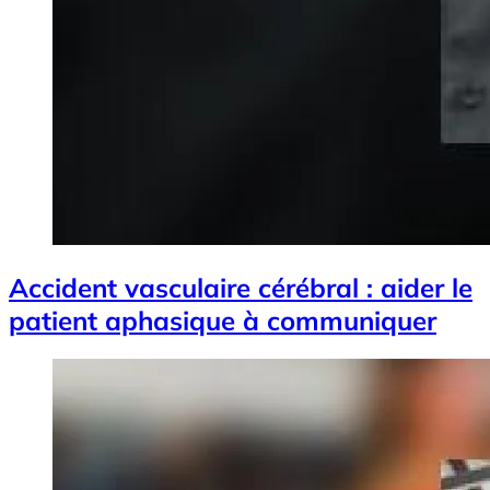
Accident vasculaire cérébral : aider le
patient aphasique à communiquer
Image