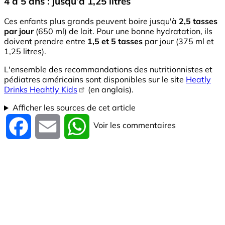
4 à 5 ans : jusqu’à 1,25 litres
Ces enfants plus grands peuvent boire jusqu'à
2,5 tasses
par jour
(650 ml) de lait. Pour une bonne hydratation, ils
doivent prendre entre
1,5 et 5 tasses
par jour (375 ml et
1,25 litres).
L'ensemble des recommandations des nutritionnistes et
pédiatres américains sont disponibles sur le site
Heatly
Drinks Heahtly Kids
(en anglais).
Afficher les sources de cet article
Voir les commentaires
Facebook
Email
WhatsApp