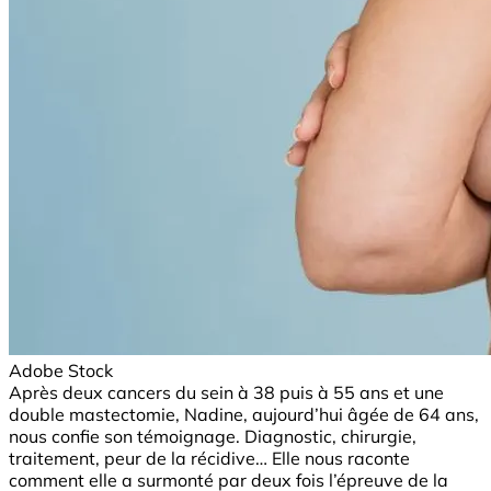
Adobe Stock
Après deux cancers du sein à 38 puis à 55 ans et une
double mastectomie, Nadine, aujourd’hui âgée de 64 ans,
nous confie son témoignage. Diagnostic, chirurgie,
traitement, peur de la récidive… Elle nous raconte
comment elle a surmonté par deux fois l’épreuve de la