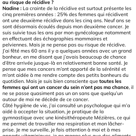
au risque de récidive ?
Nadine :
La crainte de la récidive est surtout présente les
cinq premières années : 25% des femmes qui récidivent
ont une deuxième récidive dans les cinq ans. Neuf ans se
sont désormais écoulés depuis mon deuxième cancer. Je
suis suivie tous les ans par mon gynécologue notamment
en effectuant des échographies mammaires et
pelviennes. Mais je ne pense pas au risque de récidive.
J’ai fêté mes 60 ans il y a quelques années avec un grand
bonheur, en me disant que j’avais beaucoup de chance
d’être arrivée jusque-là en relativement bonne santé. Je
pense que mes cancers m’ont apporté de la sérénité et
m’ont aidée à me rendre compte des petits bonheurs du
quotidien. Mais je suis bien consciente que
toutes les
femmes qui ont un cancer du sein n’ont pas ma chance
, il
ne se passe quasiment pas un an sans que quelqu’un
autour de moi ne décède de ce cancer.
Côté hygiène de vie, j’ai consulté un psychologue qui m’a
aidé à accepter la situation, je pratique de la
gymnastique avec une kinésithérapeute Mézières, ce qui
me permet de travailler ma respiration et mon lâcher-
prise. Je me surveille, je fais attention à moi et à mes
apports vitaminiques, je ne mange plus que des aliments