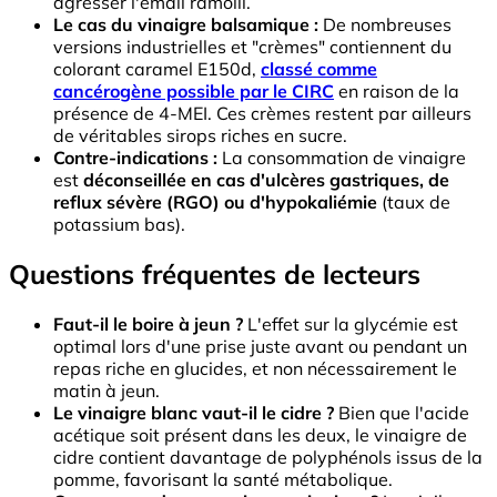
agresser l'émail ramolli.
Le cas du vinaigre balsamique :
De nombreuses
versions industrielles et "crèmes" contiennent du
colorant caramel E150d,
classé comme
cancérogène possible par le CIRC
en raison de la
présence de 4-MEI. Ces crèmes restent par ailleurs
de véritables sirops riches en sucre.
Contre-indications :
La consommation de vinaigre
est
déconseillée en cas d'ulcères gastriques, de
reflux sévère (RGO) ou d'hypokaliémie
(taux de
potassium bas).
Questions fréquentes de lecteurs
Faut-il le boire à jeun ?
L'effet sur la glycémie est
optimal lors d'une prise juste avant ou pendant un
repas riche en glucides, et non nécessairement le
matin à jeun.
Le vinaigre blanc vaut-il le cidre ?
Bien que l'acide
acétique soit présent dans les deux, le vinaigre de
cidre contient davantage de polyphénols issus de la
pomme, favorisant la santé métabolique.