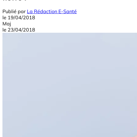
Publié par
La Rédaction E-Santé
le
19/04/2018
Maj
le
23/04/2018