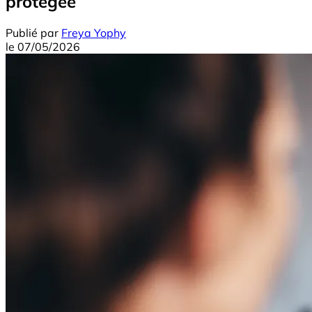
protégée
Publié par
Freya Yophy
le
07/05/2026