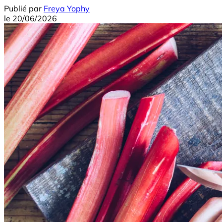
Publié par
Freya Yophy
le
20/06/2026