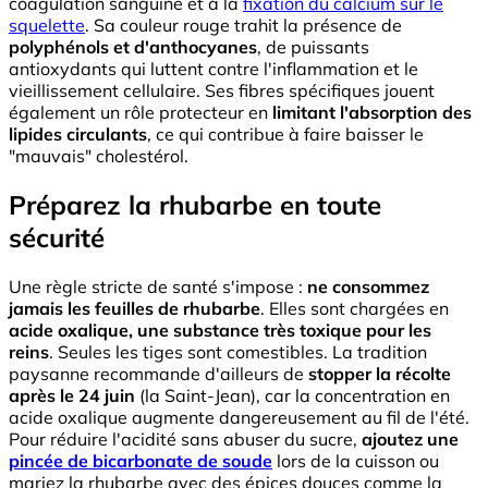
coagulation sanguine et à la
fixation du calcium sur le
squelette
. Sa couleur rouge trahit la présence de
polyphénols et d'anthocyanes
, de puissants
antioxydants qui luttent contre l'inflammation et le
vieillissement cellulaire. Ses fibres spécifiques jouent
également un rôle protecteur en
limitant l'absorption des
lipides circulants
, ce qui contribue à faire baisser le
"mauvais" cholestérol.
Préparez la rhubarbe en toute
sécurité
Une règle stricte de santé s'impose :
ne consommez
jamais les feuilles de rhubarbe
. Elles sont chargées en
acide oxalique, une substance très toxique pour les
reins
. Seules les tiges sont comestibles. La tradition
paysanne recommande d'ailleurs de
stopper la récolte
après le 24 juin
(la Saint-Jean), car la concentration en
acide oxalique augmente dangereusement au fil de l'été.
Pour réduire l'acidité sans abuser du sucre,
ajoutez une
pincée de bicarbonate de soude
lors de la cuisson ou
mariez la rhubarbe avec des épices douces comme la