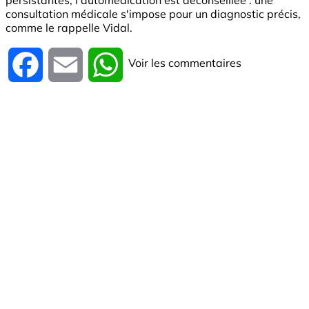
persistantes, l'automédication est déconseillée : une
consultation médicale s'impose pour un diagnostic précis,
comme le rappelle Vidal.
Voir les commentaires
Facebook
Email
WhatsApp