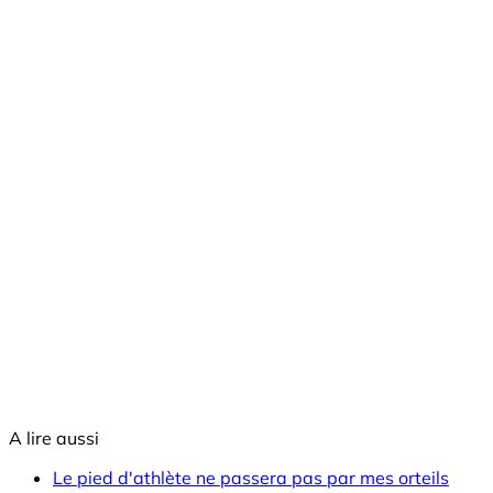
A lire aussi
Le pied d'athlète ne passera pas par mes orteils