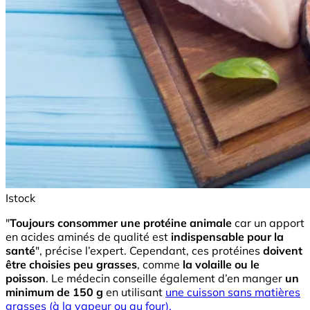
Istock
"
Toujours consommer une protéine animale
car un apport
en acides aminés de qualité est
indispensable pour la
santé
", précise l’expert. Cependant, ces protéines
doivent
être choisies peu grasses
, comme
la volaille ou le
poisson
. Le médecin conseille également d’en manger
un
minimum de 150 g
en utilisant
une cuisson
sans matières
grasses (à la vapeur ou au four).