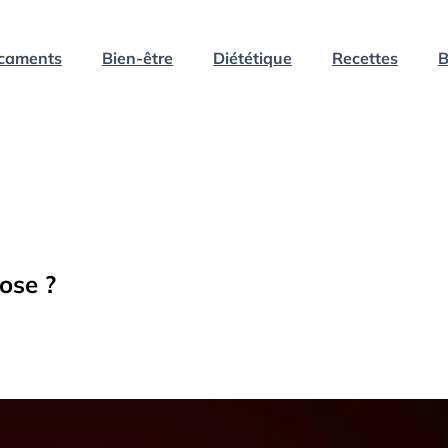
caments
Bien-être
Diététique
Recettes
B
ose ?