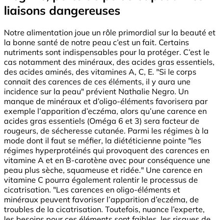
liaisons dangereuses
Notre alimentation joue un rôle primordial sur la beauté et
la bonne santé de notre peau c’est un fait. Certains
nutriments sont indispensables pour la protéger. C’est le
cas notamment des minéraux, des acides gras essentiels,
des acides aminés, des vitamines A, C, E. "Si le corps
connait des carences de ces éléments, il y aura une
incidence sur la peau" prévient Nathalie Negro. Un
manque de minéraux et d’oligo-éléments favorisera par
exemple l’apparition d’eczéma, alors qu’une carence en
acides gras essentiels (Oméga 6 et 3) sera facteur de
rougeurs, de sécheresse cutanée. Parmi les régimes à la
mode dont il faut se méfier, la diététicienne pointe "les
régimes hyperprotéinés qui provoquent des carences en
vitamine A et en B-carotène avec pour conséquence une
peau plus sèche, squameuse et ridée." Une carence en
vitamine C pourra également ralentir le processus de
cicatrisation. "Les carences en oligo-éléments et
minéraux peuvent favoriser l’apparition d’eczéma, de
troubles de la cicatrisation. Toutefois, nuance l’experte,
les besoins pour ces éléments sont faibles, les risques de