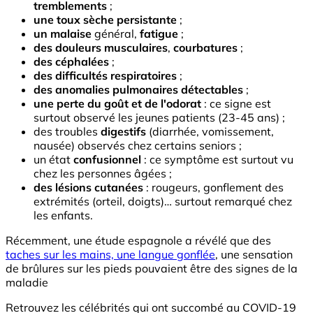
tremblements
;
une toux sèche persistante
;
un malaise
général,
fatigue
;
des douleurs musculaires
,
courbatures
;
des céphalées
;
des difficultés respiratoires
;
des anomalies pulmonaires détectables
;
une perte du goût et de l'odorat
: ce signe est
surtout observé les jeunes patients (23-45 ans) ;
des troubles
digestifs
(diarrhée, vomissement,
nausée) observés chez certains seniors ;
un état
confusionnel
: ce symptôme est surtout vu
chez les personnes âgées ;
des lésions cutanées
: rougeurs, gonflement des
extrémités (orteil, doigts)… surtout remarqué chez
les enfants.
Récemment, une étude espagnole a révélé que des
taches sur les mains, une langue gonflée
, une sensation
de brûlures sur les pieds pouvaient être des signes de la
maladie
Retrouvez les célébrités qui ont succombé au COVID-19