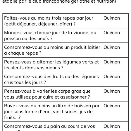
établie par le club francophone gériatrie et nutrition)
Faites-vous au moins trois repas par jour
Oui/non
(petit déjeuner, déjeuner, dîner) ?
Mangez-vous chaque jour de la viande, du
Oui/non
poisson ou des oeufs ?
Consommez-vous au moins un produit laitier
Oui/non
à chaque repas ?
Pensez-vous à alterner les légumes verts et
Oui/non
féculents dans vos menus ?
Consommez-vous des fruits ou des légumes
Oui/non
crus tous les jours ?
Pensez-vous à varier les corps gras que
Oui/non
vous utilisez pour cuire et assaisonner ?
Buvez-vous au moins un litre de boisson par
Oui/non
jour sous forme d'eau, vin, tisanes, jus de
fruits...?
Consommez-vous du pain au cours de vos
Oui/non