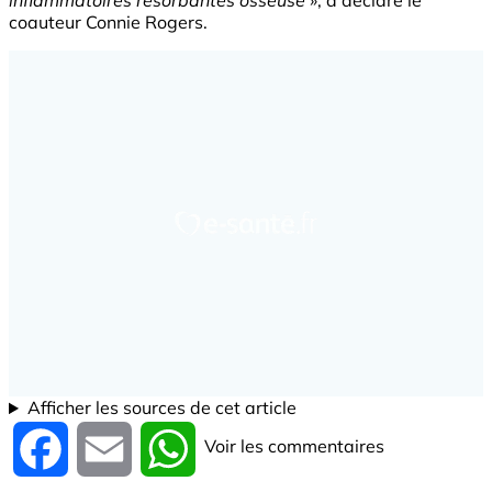
inflammatoires résorbantes osseuse
», a déclaré le
coauteur Connie Rogers.
Afficher les sources de cet article
Voir les commentaires
Facebook
Email
WhatsApp