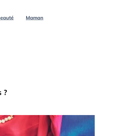
eauté
Maman
s ?