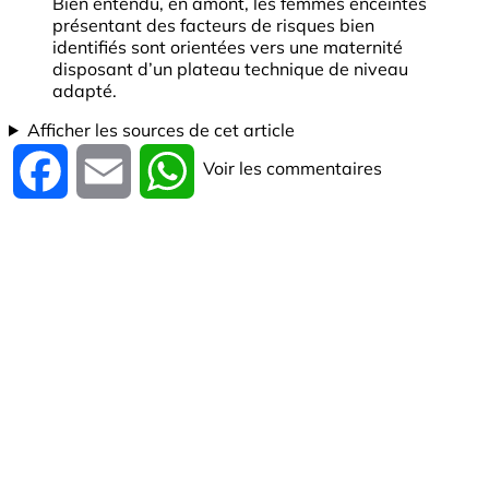
Bien entendu, en amont, les femmes enceintes
présentant des facteurs de risques bien
identifiés sont orientées vers une maternité
disposant d’un plateau technique de niveau
adapté.
Afficher les sources de cet article
Voir les commentaires
Facebook
Email
WhatsApp