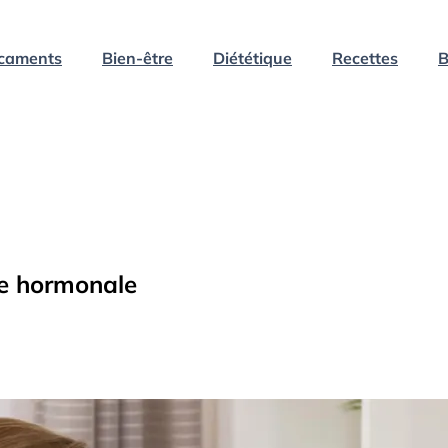
caments
Bien-être
Diététique
Recettes
B
ce hormonale