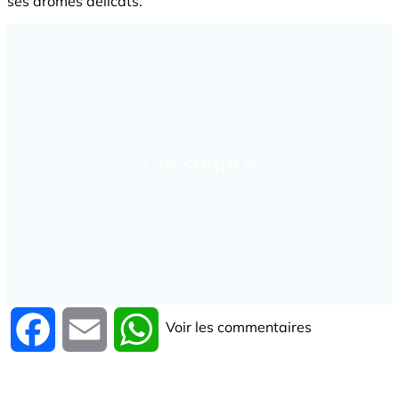
ses arômes délicats.
Voir les commentaires
Facebook
Email
WhatsApp