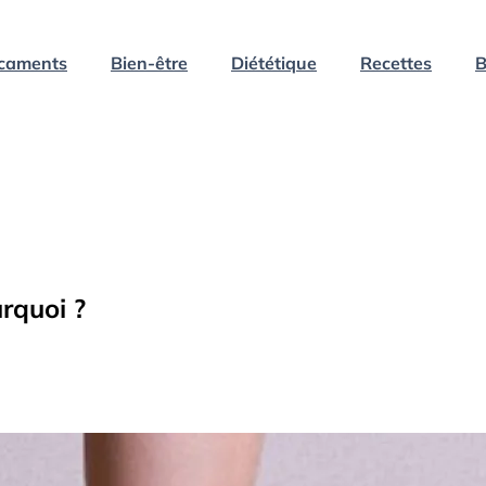
caments
Bien-être
Diététique
Recettes
B
urquoi ?