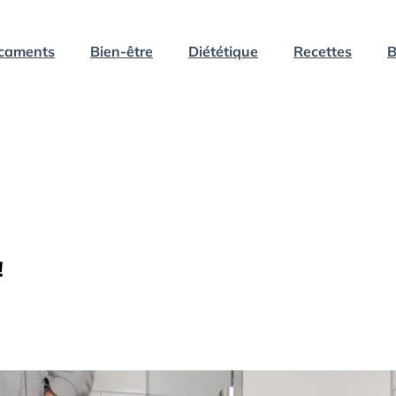
caments
Bien-être
Diététique
Recettes
B
!