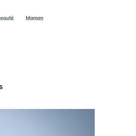
eauté
Maman
s