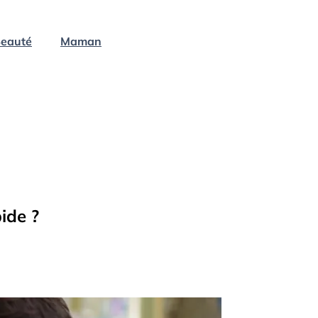
eauté
Maman
ide ?