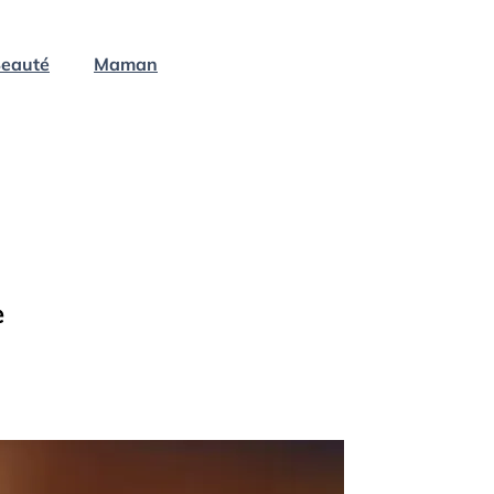
eauté
Maman
e