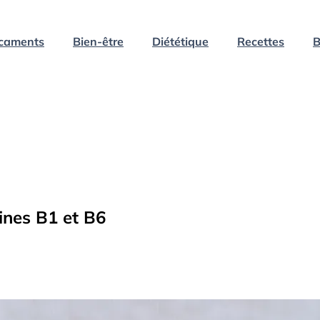
caments
Bien-être
Diététique
Recettes
B
mines B1 et B6