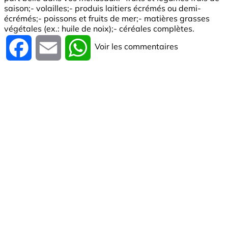
saison;- volailles;- produis laitiers écrémés ou demi-
écrémés;- poissons et fruits de mer;- matières grasses
végétales (ex.: huile de noix);- céréales complètes.
Voir les commentaires
Facebook
Email
WhatsApp