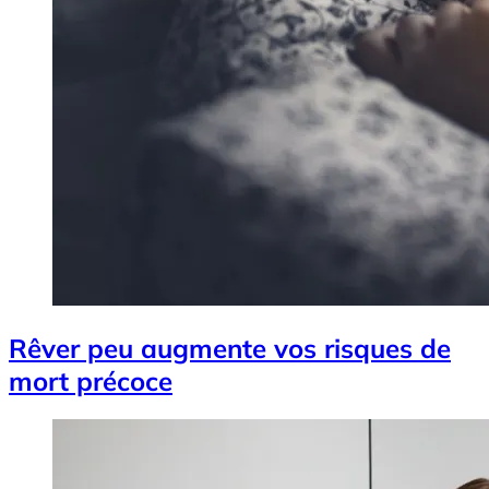
Rêver peu augmente vos risques de
mort précoce
Image