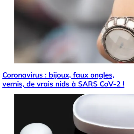
Coronavirus : bijoux, faux ongles,
vernis, de vrais nids à SARS CoV-2 !
Image