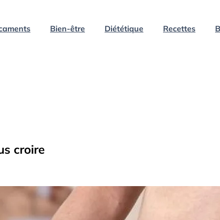
caments
Bien-être
Diététique
Recettes
B
us croire