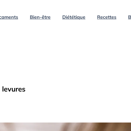
caments
Bien-être
Diététique
Recettes
B
 levures