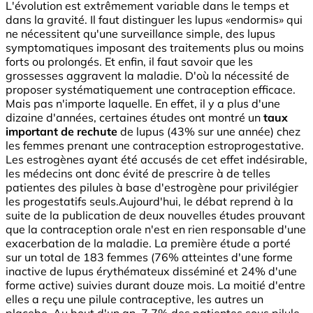
L'évolution est extrêmement variable dans le temps et
dans la gravité. Il faut distinguer les lupus «endormis» qui
ne nécessitent qu'une surveillance simple, des lupus
symptomatiques imposant des traitements plus ou moins
forts ou prolongés. Et enfin, il faut savoir que les
grossesses aggravent la maladie. D'où la nécessité de
proposer systématiquement une contraception efficace.
Mais pas n'importe laquelle. En effet, il y a plus d'une
dizaine d'années, certaines études ont montré un
taux
important de rechute
de lupus (43% sur une année) chez
les femmes prenant une contraception estroprogestative.
Les estrogènes ayant été accusés de cet effet indésirable,
les médecins ont donc évité de prescrire à de telles
patientes des pilules à base d'estrogène pour privilégier
les progestatifs seuls.Aujourd'hui, le débat reprend à la
suite de la publication de deux nouvelles études prouvant
que la contraception orale n'est en rien responsable d'une
exacerbation de la maladie. La première étude a porté
sur un total de 183 femmes (76% atteintes d'une forme
inactive de lupus érythémateux disséminé et 24% d'une
forme active) suivies durant douze mois. La moitié d'entre
elles a reçu une pilule contraceptive, les autres un
placebo. Au bout d'un an, 7,7% des patientes sous pilule