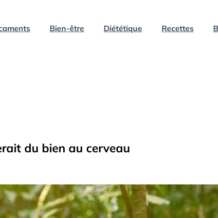
caments
Bien-être
Diététique
Recettes
B
erait du bien au cerveau