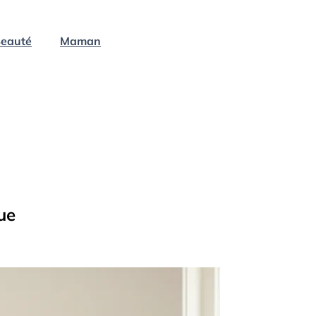
eauté
Maman
ue