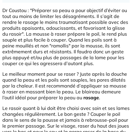
Dr Coustou : "Préparer sa peau a pour objectif d’éviter ou
tout au moins de limiter les désagréments. Il s’agit de
rendre le rasage le moins traumatisant possible avec des
produits apaisants, adoucissants, et favorisant la glisse
du rasoir". La mousse à raser prépare le poil, le rend plus
souple et plus facile à couper. Quand les poils sont à
peine mouillés et non "ramollis" par la mousse, ils sont
extrêmement durs et résistants. Il faudra donc un geste
plus appuyé et/ou plus de passages de la lame pour les
couper ce qui les agressera d’autant plus.
Le meilleur moment pour se raser ? Juste après la douche
quand la peau et les poils sont souples, les pores dilatés
par la chaleur. Il est recommandé d’appliquer sa mousse
à raser en massant bien la peau. Le blaireau demeure
l’outil idéal pour préparer la peau au
rasage
.
Le rasoir quant à lui doit être choisi avec soin et ses lames
changées régulièrement. Le bon geste ? Couper le poil
dans le sens de la pousse et jamais à rebrousse-poil pour
le premier passage. Sur le visage, raser du haut des joues
vers le bas et pour le cou et la gorge raser de la base du