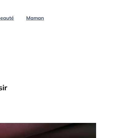
eauté
Maman
ir