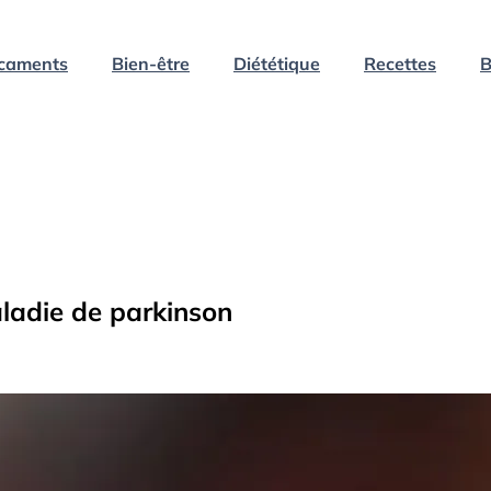
caments
Bien-être
Diététique
Recettes
B
aladie de parkinson