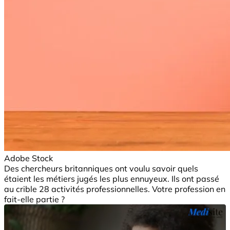
Adobe Stock
Des chercheurs britanniques ont voulu savoir quels
étaient les métiers jugés les plus ennuyeux. Ils ont passé
au crible 28 activités professionnelles. Votre profession en
fait-elle partie ?