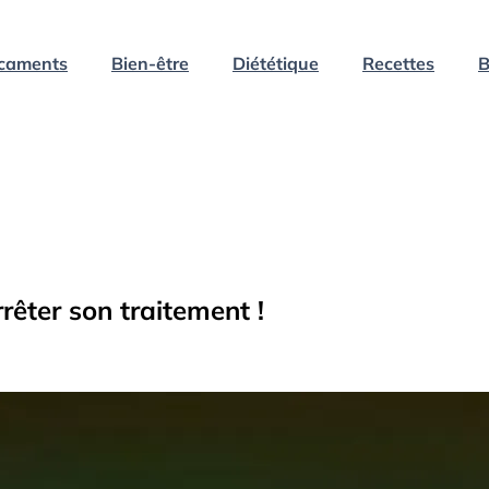
caments
Bien-être
Diététique
Recettes
B
rrêter son traitement !