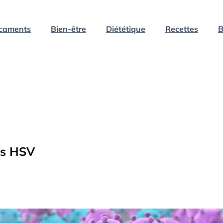
caments
Bien-être
Diététique
Recettes
B
rus HSV