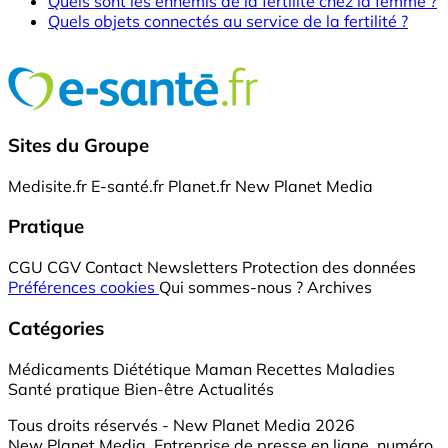
Quels sont les ennemis de la fertilité chez la femme ?
Quels objets connectés au service de la fertilité ?
Sites du Groupe
Medisite.fr
E-santé.fr
Planet.fr
New Planet Media
Pratique
CGU
CGV
Contact
Newsletters
Protection des données
Préférences cookies
Qui sommes-nous ?
Archives
Catégories
Médicaments
Diététique
Maman
Recettes
Maladies
Santé pratique
Bien-être
Actualités
Tous droits réservés - New Planet Media 2026
New Planet Media, Entreprise de presse en ligne, numéro