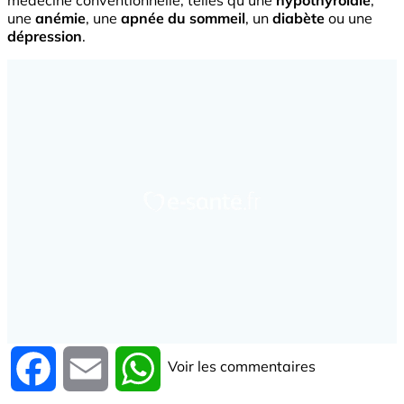
médecine conventionnelle, telles qu'une
hypothyroïdie
,
une
anémie
, une
apnée du sommeil
, un
diabète
ou une
dépression
.
Voir les commentaires
Facebook
Email
WhatsApp