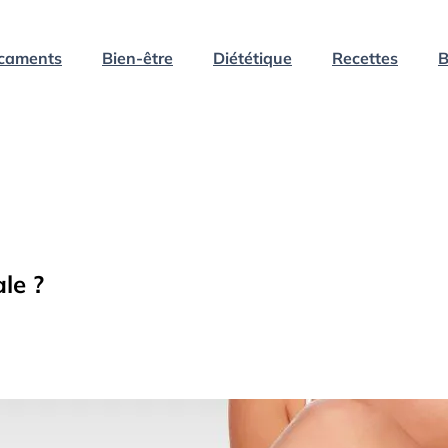
caments
Bien-être
Diététique
Recettes
B
le ?